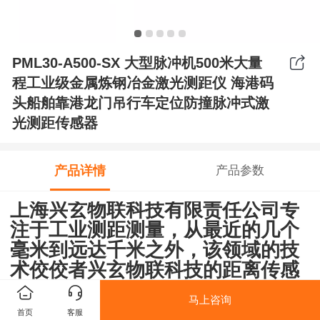
PML30-A500-SX 大型脉冲机500米大量
程工业级金属炼钢冶金激光测距仪 海港码
头船舶靠港龙门吊行车定位防撞脉冲式激
光测距传感器
产品详情
产品参数
上海兴玄物联科技有限责任公司专
注于工业测距测量，从最近的几个
毫米到远达千米之外，该领域的技
术佼佼者兴玄物联科技的距离传感
器和LiDAR激光扫描传感器，可以
马上咨询
实现各个维度的测量和检测。
首页
客服